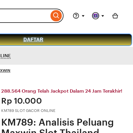
DAFTAR
LINE
XWIN
288.564 Orang Telah Jackpot Dalam 24 Jam Terakhir!
Price:
Rp 10.000
KM789 SLOT GACOR ONLINE
KM789: Analisis Peluang