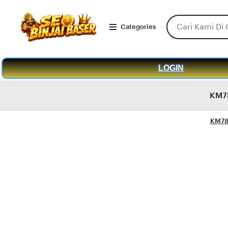
KM789
Skip
Search
to
Categories
for
Content
items
or
shops
LOGIN
KM7
KM7