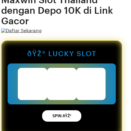
Maxwin Slot Thailand
dengan Depo 10K di Link
Gacor
ðŸŽ° LUCKY SLOT
SPIN ðŸŽ²