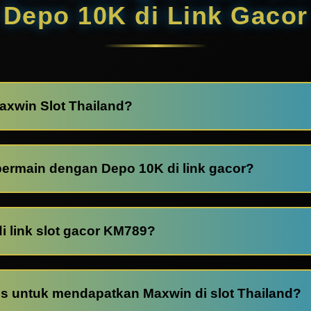
Depo 10K di Link Gacor
Maxwin Slot Thailand?
ermain dengan Depo 10K di link gacor?
 link slot gacor KM789?
us untuk mendapatkan Maxwin di slot Thailand?