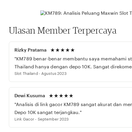
Ulasan Member Terpercaya
Rizky Pratama
★★★★★
"KM789 benar-benar membantu saya memahami str
Thailand hanya dengan depo 10K. Sangat direkome
Slot Thailand - Agustus 2023
Dewi Kusuma
★★★★★
"Analisis di link gacor KM789 sangat akurat dan
Depo 10K sangat terjangkau."
Link Gacor - September 2023