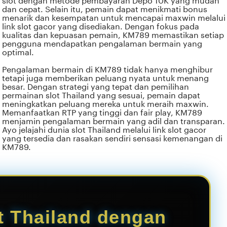
slot dengan metode pembayaran Depo 10K yang mudah
dan cepat. Selain itu, pemain dapat menikmati bonus
menarik dan kesempatan untuk mencapai maxwin melalui
link slot gacor yang disediakan. Dengan fokus pada
kualitas dan kepuasan pemain, KM789 memastikan setiap
pengguna mendapatkan pengalaman bermain yang
optimal.
Pengalaman bermain di KM789 tidak hanya menghibur
tetapi juga memberikan peluang nyata untuk menang
besar. Dengan strategi yang tepat dan pemilihan
permainan slot Thailand yang sesuai, pemain dapat
meningkatkan peluang mereka untuk meraih maxwin.
Memanfaatkan RTP yang tinggi dan fair play, KM789
menjamin pengalaman bermain yang adil dan transparan.
Ayo jelajahi dunia slot Thailand melalui link slot gacor
yang tersedia dan rasakan sendiri sensasi kemenangan di
KM789.
t Thailand dengan